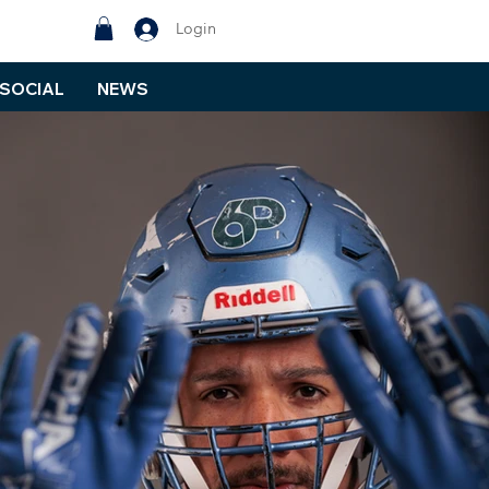
Login
SOCIAL
NEWS