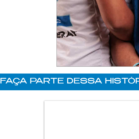
FAÇA PARTE DESSA HISTÓRIA 