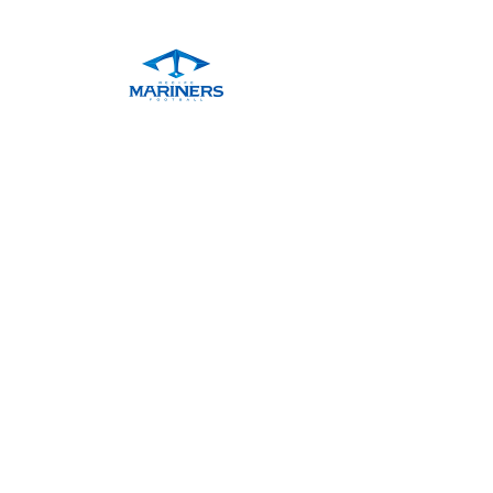
Cor
*
Quantidade
*
Adicionar ao carrinho
O silicone é um material nobre
e de qualidade, a prova
d’água, atóxico e antialérgico.
Extremamente confortável de
usar, não adere sujeira, não
perde a cor e não altera o
formato.
Produzida com os mais altos
padrões de qualidade.