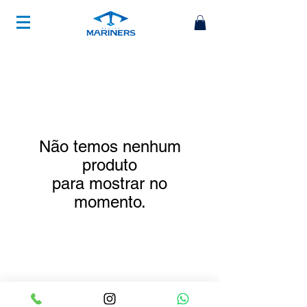
Não temos nenhum
produto
para mostrar no
momento.
Associação Desportiva Mariners -
CNPJ:
13.229.324
/0001-48​ -
Recife-PE​